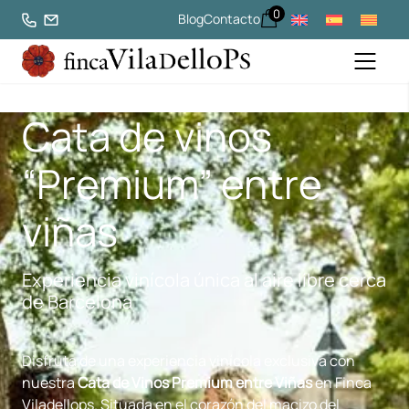
0
Blog
Contacto
Cata de vinos
“Premium” entre
viñas
Experiencia vinícola única al aire libre cerca
de Barcelona
Disfruta de una experiencia vinícola exclusiva con
nuestra
Cata de Vinos Premium entre Viñas
en Finca
Viladellops. Situada en el corazón del macizo del