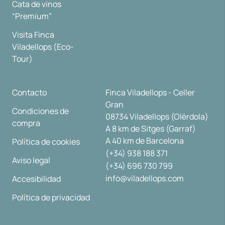
Cata de vinos
“Premium”
Visita Finca
Viladellops (Eco-
Tour)
Contacto
Finca Viladellops - Celler
Gran
Condiciones de
08734 Viladellops (Olèrdola)
compra
A 8 km de Sitges (Garraf)
A 40 km de Barcelona
Política de cookies
(+34) 938 188 371
Aviso legal
(+34) 696 730 799
info@viladellops.com
Accesibilidad
Política de privacidad