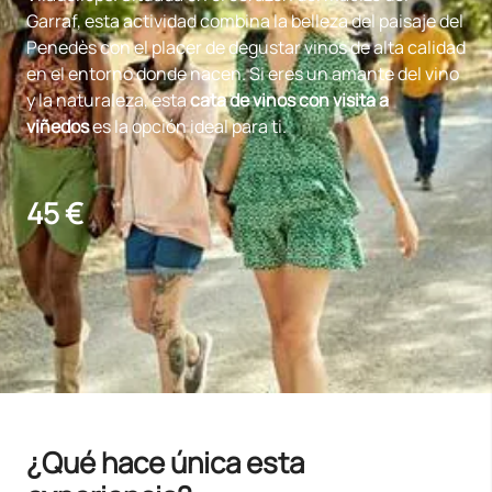
Garraf, esta actividad combina la belleza del paisaje del
Penedès con el placer de degustar vinos de alta calidad
en el entorno donde nacen. Si eres un amante del vino
y la naturaleza, esta
cata de vinos con visita a
viñedos
es la opción ideal para ti.
45 €
¿Qué hace única esta