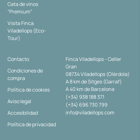
Cata de vinos
“Premium”
Visita Finca
Viladellops (Eco-
Tour)
Contacto
Finca Viladellops - Celler
Gran
Condiciones de
08734 Viladellops (Olèrdola)
compra
A 8 km de Sitges (Garraf)
A 40 km de Barcelona
Política de cookies
(+34) 938 188 371
Aviso legal
(+34) 696 730 799
info@viladellops.com
Accesibilidad
Política de privacidad