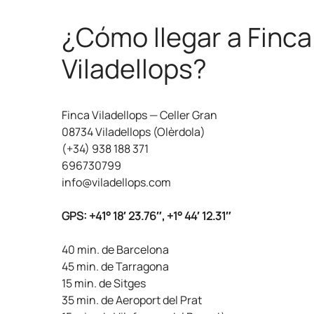
¿Cómo llegar a Finca
Viladellops?
Finca Viladellops — Celler Gran
08734 Viladellops (Olèrdola)
(+34) 938 188 371
696730799
info@viladellops.com
GPS: +41° 18′ 23.76″, +1° 44′ 12.31″
40 min. de Barcelona
45 min. de Tarragona
15 min. de Sitges
35 min. de Aeroport del Prat