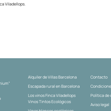
a Viladellops.
Alquiler de Villas Barcelona
Contacto
emium”
Escapada rural en Barcelona
Condicione
Los vinos Finca Viladellops
Política de
o
Vinos Tintos Ecológicos
Aviso legal
Vinos blancos ecológicos