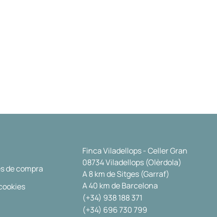
Finca Viladellops - Celler Gran
08734 Viladellops (Olèrdola)
s de compra
A 8 km de Sitges (Garraf)
A 40 km de Barcelona
 cookies
(+34) 938 188 371
(+34) 696 730 799