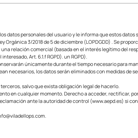
 los datos personales del usuario y le informa que estos datos
Ley Orgánica 3/2018 de 5 de diciembre (LOPDGDD) . Se proporc
 una relación comercial (basada en el interés legítimo del res
 interesado, Art. 6.1.f RGPD). un RGPD).
conservarán únicamente durante el tiempo necesario para mant
sean necesarios, los datos serán eliminados con medidas de s
erceros, salvo que exista obligación legal de hacerlo.
nto en cualquier momento. Derecho a acceder, rectificar, porta
clamación ante la autoridad de control (www.aepd.es) si cons
info@viladellops.com.