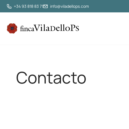
+34 93 818 83 71
info@viladellops.com
Contacto