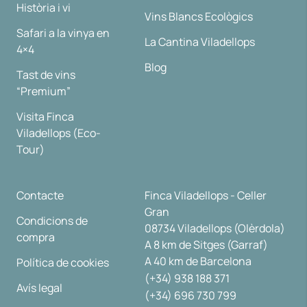
Història i vi
Vins Blancs Ecològics
Safari a la vinya en
La Cantina Viladellops
4×4
Blog
Tast de vins
“Premium”
Visita Finca
Viladellops (Eco-
Tour)
Contacte
Finca Viladellops - Celler
Gran
Condicions de
08734 Viladellops (Olèrdola)
compra
A 8 km de Sitges (Garraf)
A 40 km de Barcelona
Política de cookies
(+34) 938 188 371
Avís legal
(+34) 696 730 799