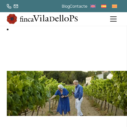
Blog
Contacte
Enoturisme al Penedès
Descobreix Finca Viladellops en el Massís del Garraf,
Barcelona