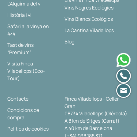
Els vins Finca Viladellops
L’Alquímia del vi
Vins Negres Ecològics
Història i vi
Vins Blancs Ecològics
Safari a la vinya en
La Cantina Viladellops
4×4
Blog
Tast de vins
“Premium”
Visita Finca
Viladellops (Eco-
Tour)
Contacte
Finca Viladellops - Celler
Gran
Condicions de
08734 Viladellops (Olèrdola)
compra
A 8 km de Sitges (Garraf)
A 40 km de Barcelona
Política de cookies
(+34) 938 188 371