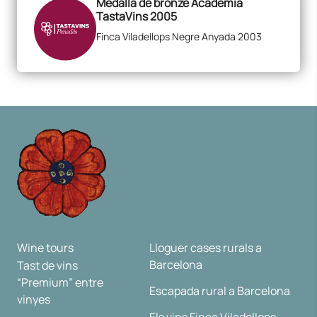
Medalla de bronze Acadèmia
TastaVins 2005
Finca Viladellops Negre Anyada 2003
Wine tours
Lloguer cases rurals a
Barcelona
Tast de vins
“Premium” entre
Escapada rural a Barcelona
vinyes