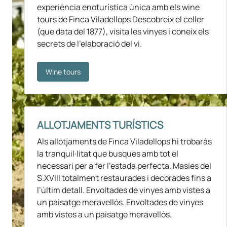
experiència enoturística única amb els wine
tours de Finca Viladellops Descobreix el celler
(que data del 1877), visita les vinyes i coneix els
secrets de l’elaboració del vi.
Wine tours
ALLOTJAMENTS TURÍSTICS
Als allotjaments de Finca Viladellops hi trobaràs
la tranquil·litat que busques amb tot el
necessari per a fer l’estada perfecta. Masies del
S.XVIII totalment restaurades i decorades fins a
l’últim detall. Envoltades de vinyes amb vistes a
un paisatge meravellós. Envoltades de vinyes
amb vistes a un paisatge meravellós.