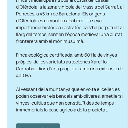
Finca Viladellops es troba al costat del castell
d’Olèrdola, a la zona vinícola del Massís del Garraf, al
Penedès, a 45 km de Barcelona. Els orígens
d’Olèrdola es remunten als ibers; i la seva
importància històrica i estratègica s’ha perpetuat al
llarg del temps, sent en l’època medieval una ciutat
fronterera amb el món musulmà.
Finca ecològica certificada, amb 60 Ha de vinyes
pròpies, de les varietats autòctones Xarel·lo i
Garnatxa, dins d’una propietat amb una extensió de
400 Ha.
Al vessant de la muntanya que envolta el celler, es
poden observar els bancals amb oliveres, ametllers i
vinyes, cultius que han constituït des de temps
immemorials la base agrícola de la propietat.