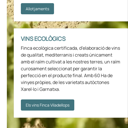
Allotjaments
VINS ECOLÒGICS
Finca ecològica certificada, d’elaboració de vins
de qualitat, mediterranis i creats únicament
amb el raïm cultivat a les nostres terres, un raïm
curosament seleccionat per garantir la
perfecció en el producte final. Amb 60 Ha de
vinyes pròpies, de les varietats autòctones
Xarel·lo i Garnatxa.
Els vins Finca Viladellops