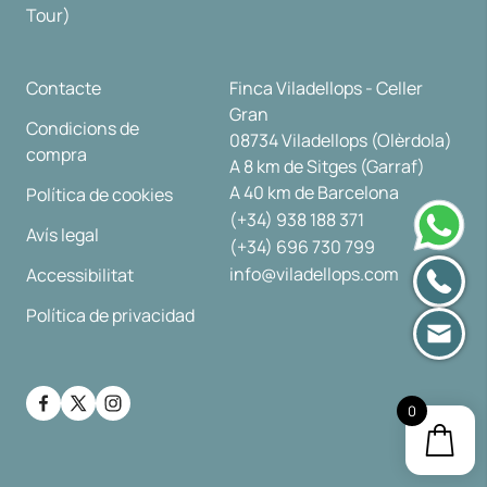
Tour)
Contacte
Finca Viladellops - Celler
Gran
Condicions de
08734 Viladellops (Olèrdola)
compra
A 8 km de Sitges (Garraf)
A 40 km de Barcelona
Política de cookies
(+34) 938 188 371
Avís legal
(+34) 696 730 799
info@viladellops.com
Accessibilitat
Política de privacidad
0