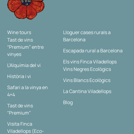
Wine tours
Lloguer cases rurals a
Barcelona
Tast de vins
“Premium” entre
Escapada rural a Barcelona
vinyes
Els vins Finca Viladellops
L’Alquímia del vi
Vins Negres Ecològics
Història i vi
Vins Blancs Ecològics
Safari a la vinya en
La Cantina Viladellops
4×4
Blog
Tast de vins
“Premium”
Visita Finca
Viladellops (Eco-