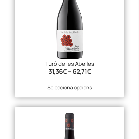
variants.
Les
opcions
es
poden
triar
a
la
pàgina
Turó de les Abelles
del
Interval
31,36
€
–
62,71
€
producte
de
Selecciona opcions
preus:
31,36€
a
Aquest
62,71€
producte
té
diverses