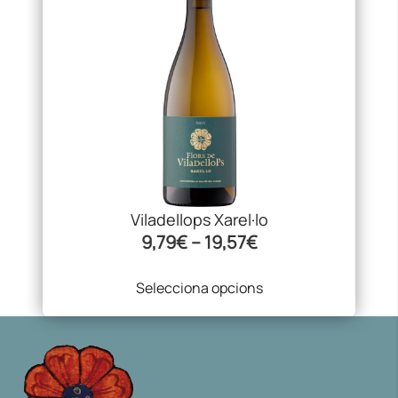
diverses
variants.
Les
opcions
es
poden
triar
a
la
pàgina
Viladellops Xarel·lo
del
Interval
9,79
€
–
19,57
€
producte
de
Selecciona opcions
preus:
9,79€
a
19,57€