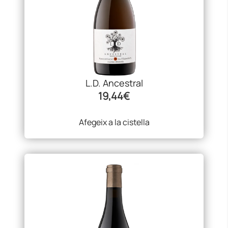
L.D. Ancestral
19,44
€
Afegeix a la cistella