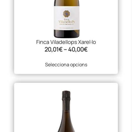
es
poden
triar
a
la
pàgina
Finca Viladellops Xarel·lo
del
Interval
20,01
€
–
40,00
€
producte
de
Selecciona opcions
preus:
20,01€
a
40,00€